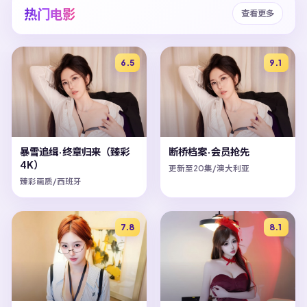
热门电影
查看更多
6.5
9.1
暴雪追缉·终章归来（臻彩
断桥档案·会员抢先
4K）
更新至20集/澳大利亚
臻彩画质/西班牙
7.8
8.1