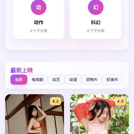
动
幻
动作
科幻
6 个子分类
6 个子分类
最新上映
电影
电视剧
综艺
动漫
恐怖片
纪录片
8.2
6.3