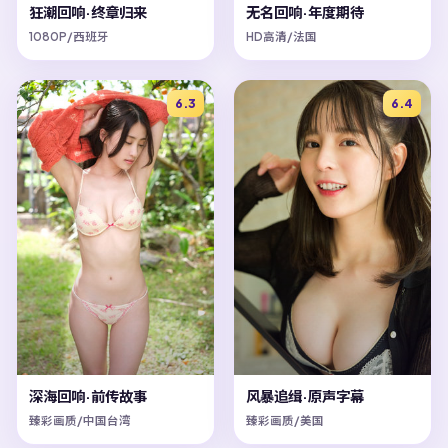
狂潮回响·终章归来
无名回响·年度期待
1080P/西班牙
HD高清/法国
6.3
6.4
深海回响·前传故事
风暴追缉·原声字幕
臻彩画质/中国台湾
臻彩画质/美国