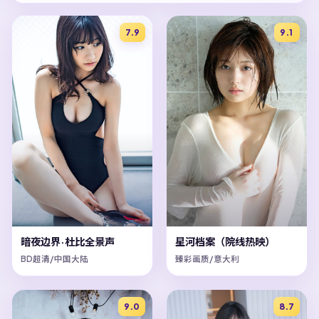
7.9
9.1
暗夜边界·杜比全景声
星河档案（院线热映）
BD超清/中国大陆
臻彩画质/意大利
9.0
8.7