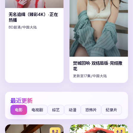
无名追缉（臻彩4K）·正在
热播
BD超清/中国大陆
焚城回响·双结局版·完结撒
花
更新至17集/中国大陆
最近更新
电影
电视剧
综艺
动漫
恐怖片
纪录片
8.2
6.3