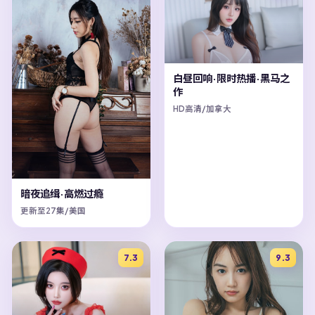
白昼回响·限时热播·黑马之
作
HD高清/加拿大
暗夜追缉·高燃过瘾
更新至27集/美国
7.3
9.3