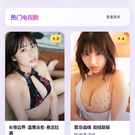
热门电视剧
查看更多
9.3
9.4
长夜边界·温情治愈·悬念拉
雾岛追缉·双结局版
满
BD超清/印度