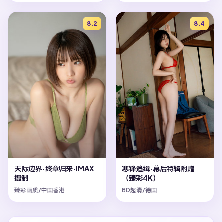
8.2
8.4
天际边界·终章归来·IMAX
寒锋追缉·幕后特辑附赠
摄制
（臻彩4K）
臻彩画质/中国香港
BD超清/德国