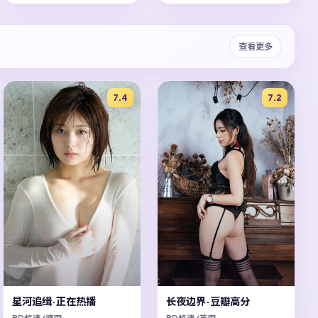
查看更多
7.4
7.2
星河追缉·正在热播
长夜边界·豆瓣高分