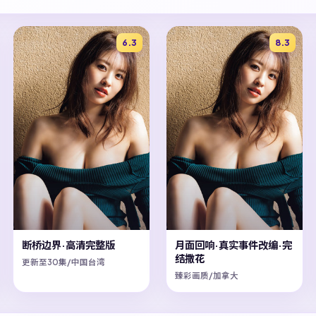
6.3
8.3
断桥边界·高清完整版
月面回响·真实事件改编·完
结撒花
更新至30集/中国台湾
臻彩画质/加拿大