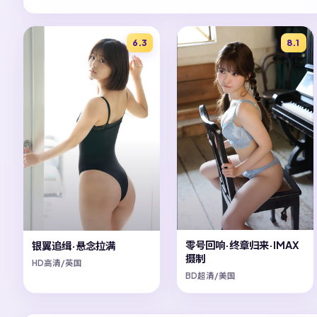
6.3
8.1
零号回响·终章归来·IMAX
银翼追缉·悬念拉满
摄制
HD高清/英国
BD超清/美国