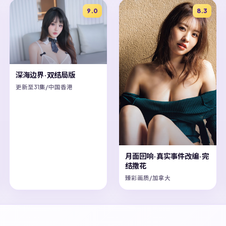
9.0
8.3
深海边界·双结局版
更新至31集/中国香港
月面回响·真实事件改编·完
结撒花
臻彩画质/加拿大