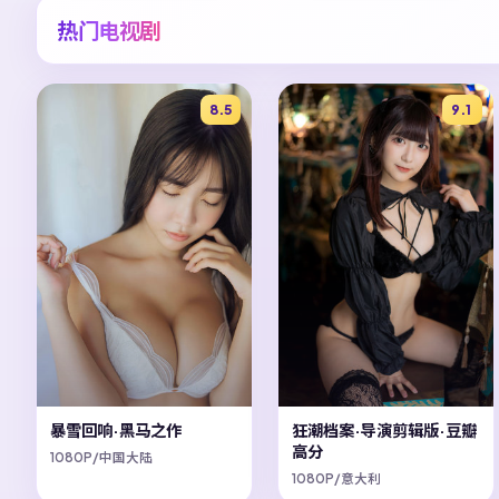
热门电视剧
8.5
9.1
暴雪回响·黑马之作
狂潮档案·导演剪辑版·豆瓣
高分
1080P/中国大陆
1080P/意大利