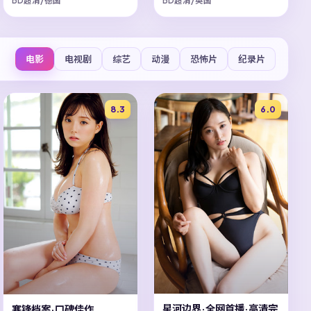
BD超清/德国
BD超清/英国
电影
电视剧
综艺
动漫
恐怖片
纪录片
8.3
6.0
星河边界·全网首播·高清完
寒锋档案·口碑佳作