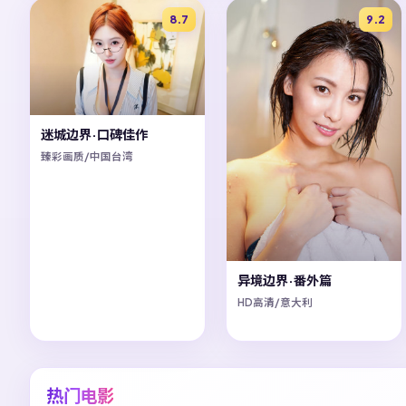
8.7
9.2
迷城边界·口碑佳作
臻彩画质/中国台湾
异境边界·番外篇
HD高清/意大利
热门电影