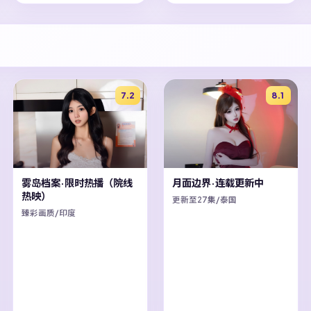
7.2
8.1
雾岛档案·限时热播（院线
月面边界·连载更新中
热映）
更新至27集/泰国
臻彩画质/印度