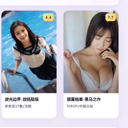
6.6
7.7
逆光边界·双结局版
银翼档案·黑马之作
更新至27集/法国
1080P/中国大陆