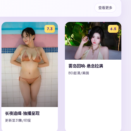
查看更多
7.3
6.5
雾岛回响·悬念拉满
BD超清/美国
长夜追缉·独播呈现
更新至31集/印度