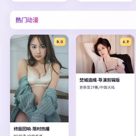
热门动漫
8.0
6.9
焚城追缉·导演剪辑版
更新至29集/中国大陆
终局回响·限时热播